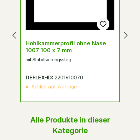
Hohlkammerprofil ohne Nase
H
1007 100 x 7 mm
3
mit Stabilisierungssteg
ei
Sc
Au
DEFLEX-ID:
2201610070
D
Artikel auf Anfrage
Alle Produkte in dieser
Kategorie