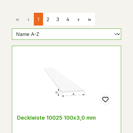
Seite
Seite
Seite
Seite
1
2
3
4
Deckleiste 10025 100x3,0 mm