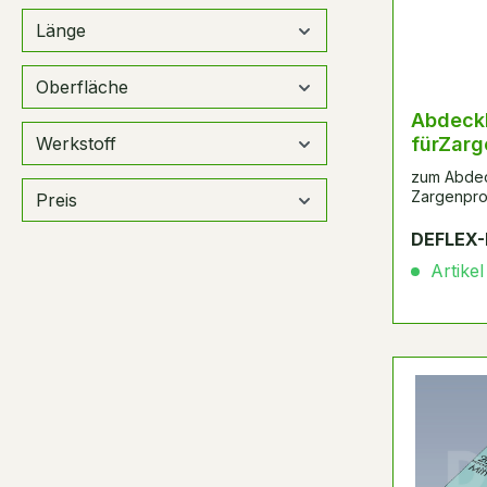
Länge
Oberfläche
Abdeckkappe
Werkstoff
fürZarg
Anthraz
zum Abdec
Zargenprof
Preis
DEFLEX-
Artikel