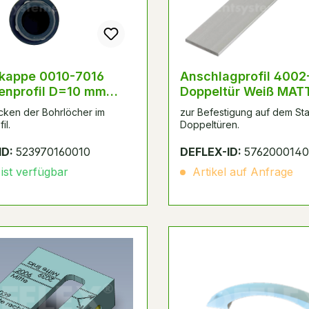
 0010-7016
Anschlagprofil 4002-1 für
enprofil D=10 mm
Doppeltür Weiß MAT
itgrau
ken der Bohrlöcher im
zur Befestigung auf dem St
il.
Doppeltüren.
ID:
523970160010
DEFLEX-ID:
576200014
 ist verfügbar
Artikel auf Anfrage