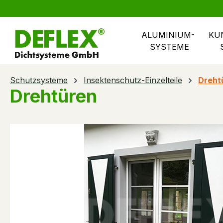
springen
Zur Hauptnavigation springen
ALUMINIUM- 
KU
SYSTEME
Schutzsysteme
Insektenschutz-Einzelteile
Dreht
Drehtüren