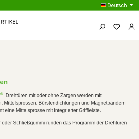
Deutsch
ARTIKEL
Du hast
ren
®
X
  Drehtüren mit oder ohne Zargen werden mit 
h, Mittelsprossen, Bürstendichtungen und Magnetbändern 
 eine Mittelsprosse mit integrierter Griffleiste. 
er oder Schließgummi runden das Programm der Drehtüren 