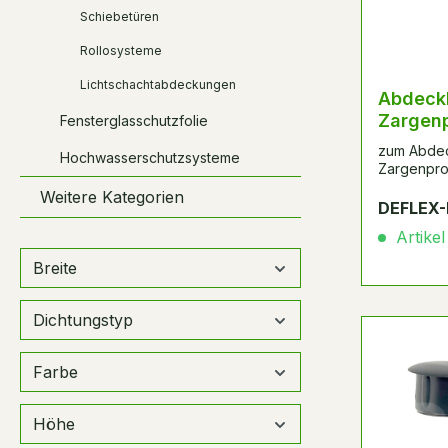
Schiebetüren
Rollosysteme
Lichtschachtabdeckungen
Abdeckkappe 
Zargenp
Fensterglasschutzfolie
zum Abdec
Hochwasserschutzsysteme
Zargenprof
Weitere Kategorien
DEFLEX-
Artikel
Breite
Dichtungstyp
Farbe
Höhe