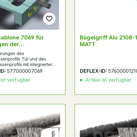
ablone 7069 für
Bügelgriff Alu 2108-1 Weiß
gen der
MATT
prossen 2006 und
ohrungen des
 Rahmenprofil Tür N.
ssenprofils Tür und des
senprofils mit integrierter
Griffleiste im Rahmenprofil Tür N.
ID:
577000007069
DEFLEX-ID:
5760000121
 ist verfügbar
Artikel ist verfügbar