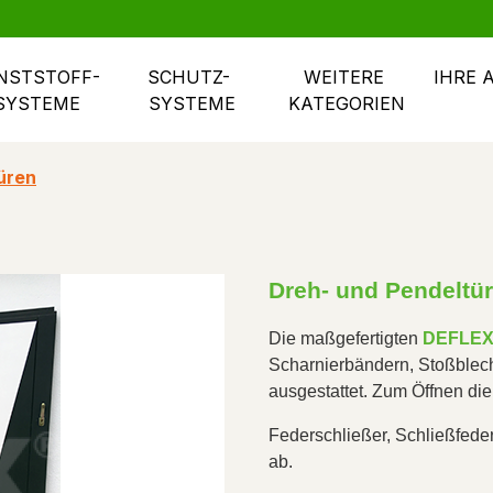
NSTSTOFF- 
SCHUTZ- 
WEITERE 
IHRE 
SYSTEME
SYSTEME
KATEGORIEN
üren
Dreh- und Pendeltü
Die maßgefertigten 
DEFLE
Scharnierbändern, Stoßblec
ausgestattet. Zum Öffnen dient
Federschließer, Schließfed
ab.