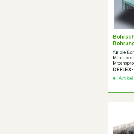
Bohrsch
Bohrun
Mittels
für die B
2039 im
Mittelspro
Mittenspros
DEFLEX-
Artikel