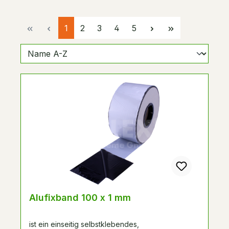
Seite
Seite
Seite
Seite
Seite
1
2
3
4
5
Alufixband 100 x 1 mm
ist ein einseitig selbstklebendes,