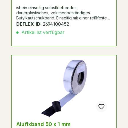
ist ein einseitig selbstklebendes,
dauerplastisches, volumenbeständiges
Butylkautschukband. Einseitig mit einer reißfesten
Kunststoff-Aluminiumverbundfolie kaschiert. UV-
DEFLEX-ID:
2694100452
beständig. Spulenverpackung mit Seitenscheiben.
Artikel ist verfügbar
Alternative zu Systemnummer 298297, 288048,
passend zu Schüco FW50+/FW60+.
Alufixband 50 x 1 mm