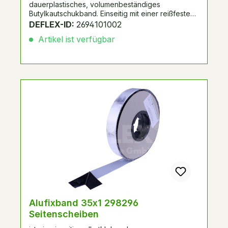
dauerplastisches, volumenbeständiges
Butylkautschukband. Einseitig mit einer reißfesten
Kunststoff-Aluminiumverbundfolie kaschiert. UV-
DEFLEX-ID:
2694101002
beständig. Spulenverpackung mit Seitenscheiben.
Artikel ist verfügbar
Alternative zu Systemnummer 298269, 288052,
passend zu Schüco FW50+/FW60+.
Alufixband 35x1 298296
Seitenscheiben