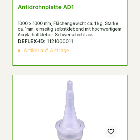
Antidröhnplatte AD1
1000 x 1000 mm, Flächengewicht ca. 1 kg, Stärke
ca. 1mm, einseitig selbstklebend mit hochwertigem
Acrylathaftkleber. Schwerschicht aus
bitumenimprägnierter Wollfilzpappe zur
DEFLEX-ID:
1121000011
Körperschalldämpfung und Luftschalldämpfung.
Artikel auf Anfrage
Besonders geeignet zur Entdröhnung dünner
Bleche und Erhöhung der Eigensteifigkeit
dünnwandiger Bauteile.