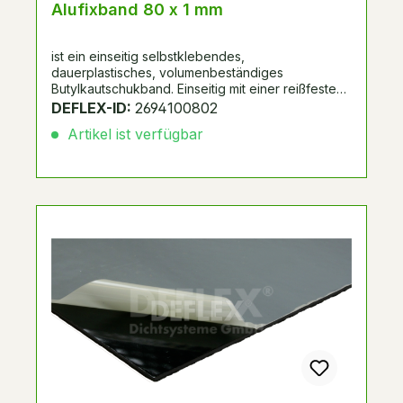
Alufixband 80 x 1 mm
ist ein einseitig selbstklebendes,
dauerplastisches, volumenbeständiges
Butylkautschukband. Einseitig mit einer reißfesten
Kunststoff-Aluminiumverbundfolie kaschiert. UV-
DEFLEX-ID:
2694100802
beständig. Spulenverpackung mit Seitenscheiben.
Artikel ist verfügbar