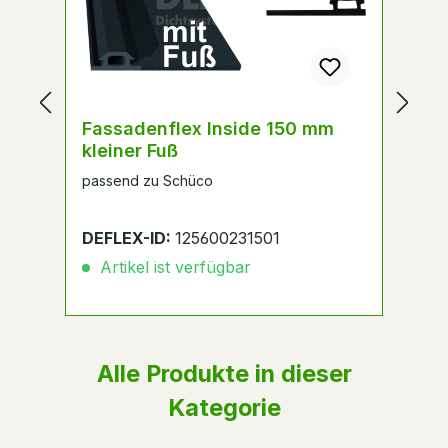
Fassadenflex Inside 150 mm
F
kleiner Fuß
2
passend zu Schüco
Al
pa
DEFLEX-ID:
125600231501
D
Artikel ist verfügbar
Alle Produkte in dieser
Kategorie