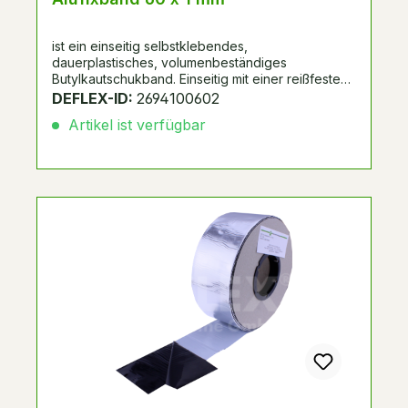
ist ein einseitig selbstklebendes,
dauerplastisches, volumenbeständiges
Butylkautschukband. Einseitig mit einer reißfesten
Kunststoff-Aluminiumverbundfolie kaschiert. UV-
DEFLEX-ID:
2694100602
beständig. Spulenverpackung mit Seitenscheiben.
Artikel ist verfügbar
Alternative zu Systemnummer 298267, 288050,
passend zu Schüco FW50+/FW60+.