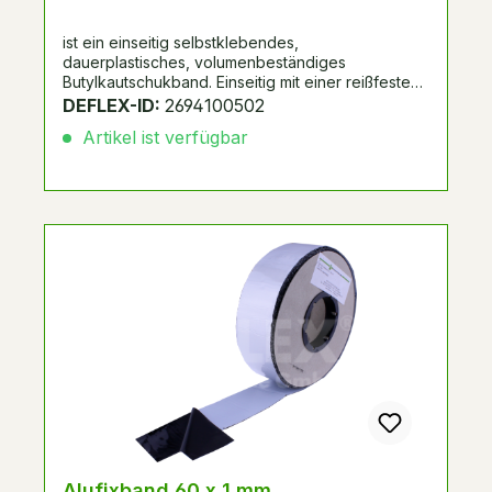
ist ein einseitig selbstklebendes,
dauerplastisches, volumenbeständiges
Butylkautschukband. Einseitig mit einer reißfesten
Kunststoff-Aluminiumverbundfolie kaschiert. UV-
DEFLEX-ID:
2694100502
beständig. Spulenverpackung mit Seitenscheiben.
Artikel ist verfügbar
Alternative zu Systemnummer 298266, 288048,
passend zu Schüco FW50+/FW60+.
Alufixband 60 x 1 mm