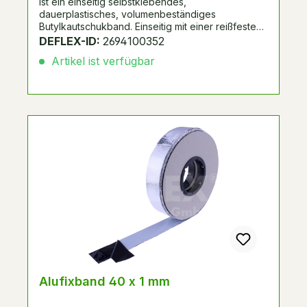
ist ein einseitig selbstklebendes,
dauerplastisches, volumenbeständiges
Butylkautschukband. Einseitig mit einer reißfesten
Kunststoff-Aluminiumverbundfolie kaschiert. UV-
DEFLEX-ID:
2694100352
beständig. Spulenverpackung mit Seitenscheiben.
Artikel ist verfügbar
Alternative zu Systemnummer 298296, 288046,
passend zu Schüco FW50+/FW60+.
Alufixband 40 x 1 mm