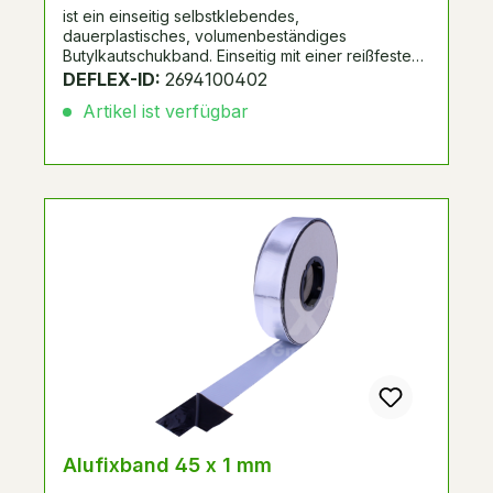
ist ein einseitig selbstklebendes,
dauerplastisches, volumenbeständiges
Butylkautschukband. Einseitig mit einer reißfesten
Kunststoff-Aluminiumverbundfolie kaschiert. UV-
DEFLEX-ID:
2694100402
beständig. Spulenverpackung mit Seitenscheiben.
Artikel ist verfügbar
Alternative zu Systemnummer 298265, 288047,
passend zu Schüco FW50+/FW60+.
Alufixband 45 x 1 mm