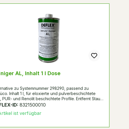
ktgalerie überspringen
Reiniger AL, Inhalt 1 l Dose
ernative zu Systemnummer 298290, passend zu
üco. Inhalt 1 l, für eloxierte und pulverbeschichtete
-, PUR- und Renolit beschichtete Profile. Entfernt Staub,
bstoffreste, Fettstift, Gummispuren, frischen PUR-
FLEX-ID:
8321500010
aum und Teer-/Bitumenspritzer. Wird zu Reinigung der
rtikel ist verfügbar
beflächen vor der Verklebung eingesetzt und zur
nigung von Arbeitsgeräten. Eignet sich weiterhin zur
nigung und Verdünnung von verschiedenen