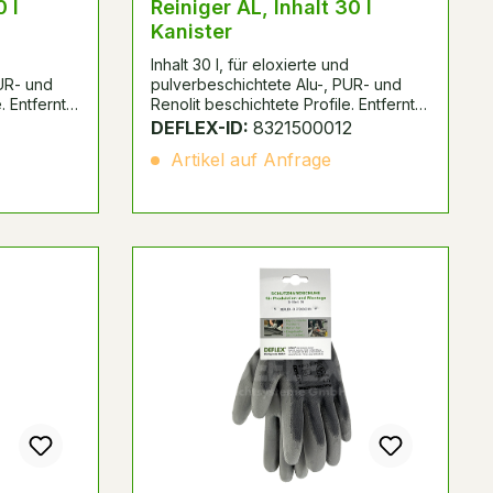
0 l
Reiniger AL, Inhalt 30 l
Kanister
Inhalt 30 l, für eloxierte und
UR- und
pulverbeschichtete Alu-, PUR- und
. Entfernt
Renolit beschichtete Profile. Entfernt
ft,
Staub, Klebstoffreste, Fettstift,
1
DEFLEX-ID:
8321500012
R-Schaum
Gummispuren, frischen PUR-Schaum
Artikel auf Anfrage
 Wird zu
und Teer-/Bitumenspritzer. Wird zu
n vor der
Reinigung der Klebeflächen vor der
 zur
Verklebung eingesetzt und zur
en. Eignet
Reinigung von Arbeitsgeräten. Eignet
ng und
sich weiterhin zur Reinigung und
denen
Verdünnung von verschiedenen
Klebstoffsystemen.