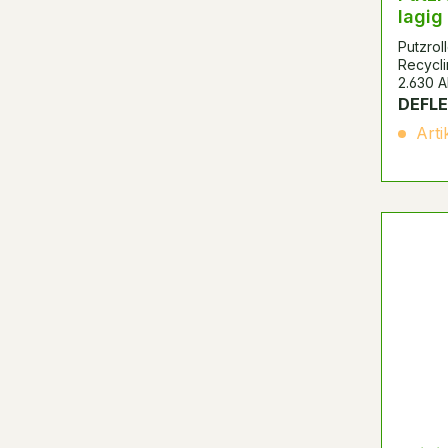
lagig
Putzrol
Recycli
2.630 A
cm, Bre
DEFLE
m
Arti