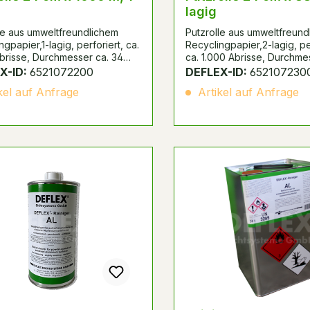
lagig
le aus umweltfreundlichem
Putzrolle aus umweltfreund
ngpapier,1-lagig, perforiert, ca.
Recyclingpapier,2-lagig, pe
brisse, Durchmesser ca. 34
ca. 1.000 Abrisse, Durchme
ite ca. 24 cm, Länge ca. 1.000
cm, Breite ca. 24 cm, Läng
X-ID:
6521072200
DEFLEX-ID:
652107230
kel auf Anfrage
Artikel auf Anfrage