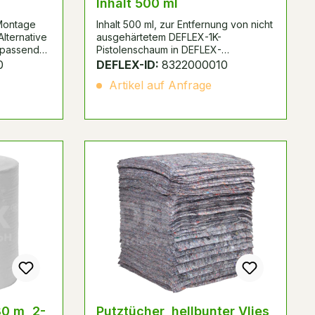
Inhalt 500 ml
 Montage
Inhalt 500 ml, zur Entfernung von nicht
lternative
ausgehärtetem DEFLEX-1K-
 passend
Pistolenschaum in DEFLEX-
Schaumdosierpistolen und auf
0
DEFLEX-ID:
8322000010
verschmutzten Oberflächen
Artikel auf Anfrage
80 m, 2-
Putztücher, hellbunter Vlies