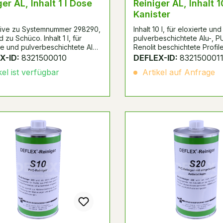
Reiniger AL, Inhalt 1 l Dose
Reiniger AL, Inhalt 1
Kanister
ative zu Systemnummer 298290,
Inhalt 10 l, für eloxierte und
 zu Schüco. Inhalt 1 l, für
pulverbeschichtete Alu-, P
te und pulverbeschichtete Alu-,
Renolit beschichtete Profile
d Renolit beschichtete Profile.
Staub, Klebstoffreste, Fettsti
X-ID:
8321500010
DEFLEX-ID:
832150001
 Staub, Klebstoffreste, Fettstift,
Gummispuren, frischen PU
kel ist verfügbar
Artikel auf Anfrage
puren, frischen PUR-Schaum
und Teer-/Bitumenspritzer.
r-/Bitumenspritzer. Wird zu
Reinigung der Klebefläche
ng der Klebeflächen vor der
Verklebung eingesetzt und
ung eingesetzt und zur
Reinigung von Arbeitsgerät
ng von Arbeitsgeräten. Eignet
sich weiterhin zur Reinigu
iterhin zur Reinigung und
Verdünnung von verschie
nung von verschiedenen
Klebstoffsystemen.
ffsystemen.