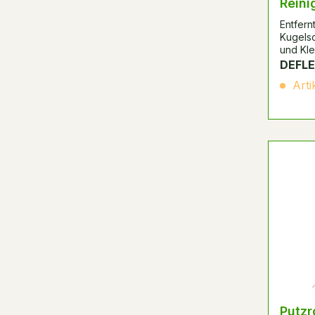
Reini
Entfernt
Kugelsc
und Kl
DEFLE
Arti
Putzr