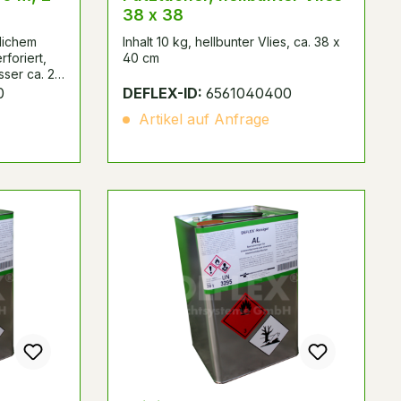
38 x 38
lichem
Inhalt 10 kg, hellbunter Vlies, ca. 38 x
rforiert,
40 cm
sser ca. 29
e ca. 380 m
0
DEFLEX-ID:
6561040400
Artikel auf Anfrage