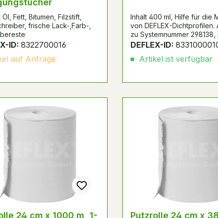
gungstücher
 Öl, Fett, Bitumen, Filzstift,
Inhalt 400 ml, Hilfe für die
hreiber, frische Lack-,Farb-,
von DEFLEX-Dichtprofilen. A
ebereste
zu Systemnummer 298138,
zu Schüco.
X-ID:
8322700016
DEFLEX-ID:
833100001
kel auf Anfrage
Artikel ist verfügbar
olle 24 cm x 1000 m, 1-
Putzrolle 24 cm x 3