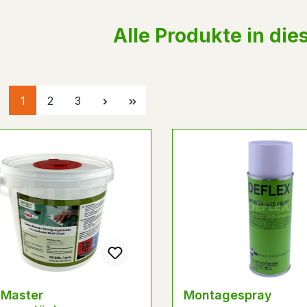
bstoffsystemen.
Alle Produkte in die
Seite
Seite
Seite
1
2
3
nMaster
Montagespray