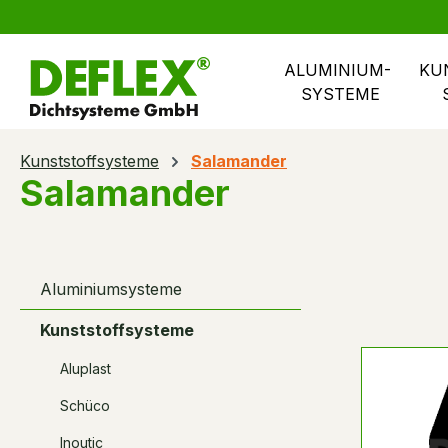
springen
Zur Hauptnavigation springen
ALUMINIUM- 
KU
SYSTEME
Kunststoffsysteme
Salamander
Salamander
Aluminiumsysteme
Kunststoffsysteme
Aluplast
Schüco
Inoutic