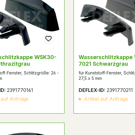
schlitzkappe WSK30-
Wasserschlitzkappe
thrazitgrau
7021 Schwarzgrau
off-Fenster, Schlitzgröße: 26 -
für Kunststoff-Fenster, Schli
m
27,5 x 5 mm
ID:
2391770161
DEFLEX-ID:
2391770211
 auf Anfrage
Artikel auf Anfrage