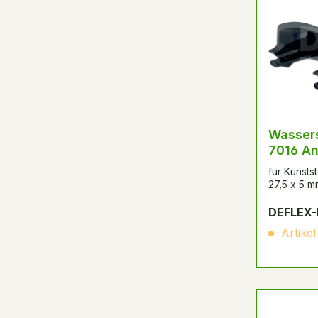
Wasser
7016 An
für Kunstst
27,5 x 5 m
DEFLEX-
Artikel