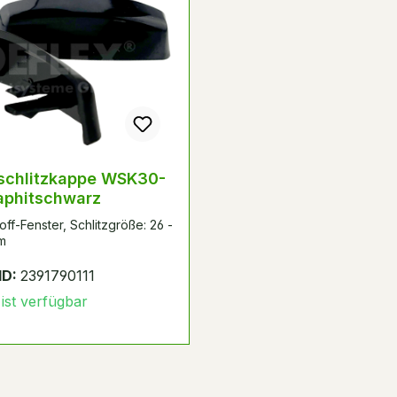
schlitzkappe WSK30-
aphitschwarz
off-Fenster, Schlitzgröße: 26 -
m
ID:
2391790111
 ist verfügbar